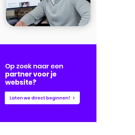
Op zoek naar een
partner voor je
website?
Laten we direct beginnen!