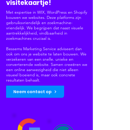
visitekaartje!
Met expertise in WIX, WordPress en Shopify
bouwen we websites. Deze platforms zijn
gebruiksvriendelijk en zoekmachine-
vriendelijk. We begrijpen dat naast visuele
aantrekkelijkheid, vindbaarheid in
zoekmachines cruciaal is.
Bessems Marketing Service adviseert dan
ook om ons je website te laten bouwen. We
verzekeren van een snelle. unieke en
converterende website. Samen creeëren we
een online aanwezigheid die niet alleen
visueel boeiend is, maar ook concrete
resultaten behaalt.
Neem contact op