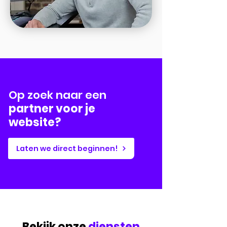
Op zoek naar een
partner voor je
website?
Laten we direct beginnen!
Bekijk onze
diensten