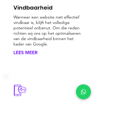
Vindbaarheid
Wanneer een website niet effectief
vindbaar is, blijft het volledige
potentieel onbenut. Om die reden
richten wij ons op het optimaliseren
van de vindbaarheid binnen het
kader van Google.
LEES MEER
Social Media
Voor het versterken van het
bedrijfsimago, het vergroten van de
naamsbekendheid en het bereiken
van een breder publiek, biedt social