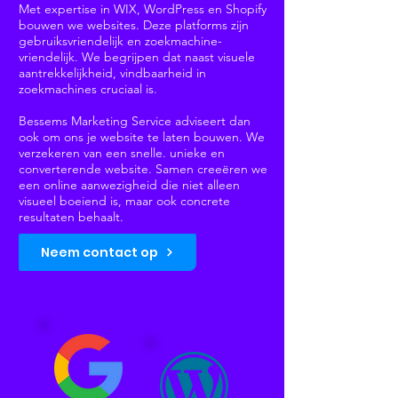
Met expertise in WIX, WordPress en Shopify
bouwen we websites. Deze platforms zijn
gebruiksvriendelijk en zoekmachine-
vriendelijk. We begrijpen dat naast visuele
aantrekkelijkheid, vindbaarheid in
zoekmachines cruciaal is.
Bessems Marketing Service adviseert dan
ook om ons je website te laten bouwen. We
verzekeren van een snelle. unieke en
converterende website. Samen creeëren we
een online aanwezigheid die niet alleen
visueel boeiend is, maar ook concrete
resultaten behaalt.
Neem contact op