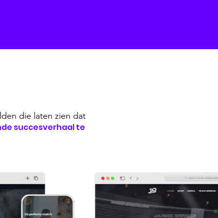
lden die laten zien
dat
nde succesverhaal te