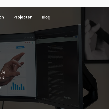
ch
Projecten
Blog
 Je
unt
e