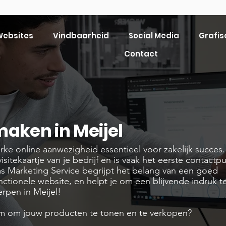
ebsites
Vindbaarheid
Social Media
Grafis
Contact
maken in Meijel
terke online aanwezigheid essentieel voor zakelijk succes.
isitekaartje van je bedrijf en is vaak het eerste contactp
ms Marketing Service begrijpt het belang van een goed
nctionele website, en helpt je om een blijvende indruk t
rpen in Meijel!
rm om jouw producten te tonen en te verkopen?