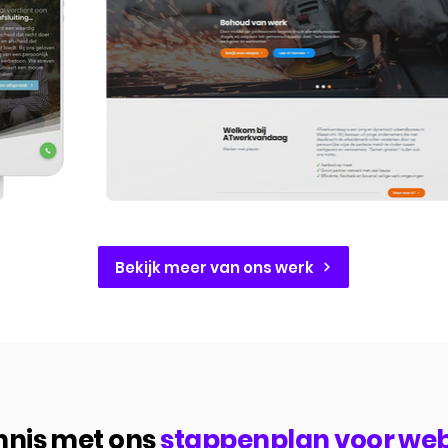
Bekijk meer van ons werk
nis met ons
stappenplan voor we