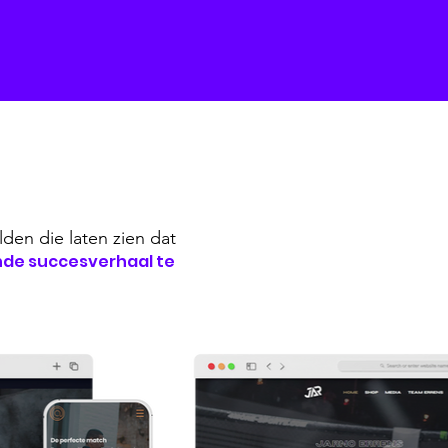
lden die laten zien
dat
nde succesverhaal te