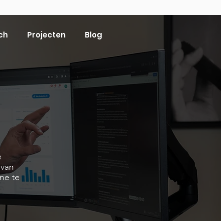
ch
Projecten
Blog
e
 van
ne te