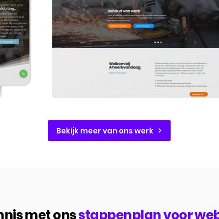
Bekijk meer van ons werk
nis met ons
stappenplan voor we