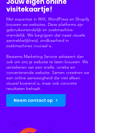
Jouw eigen online
visitekaartje!
Met expertise in WIX, WordPress en Shopify
bouwen we websites. Deze platforms zijn
gebruiksvriendelijk en zoekmachine-
vriendelijk. We begrijpen dat naast visuele
aantrekkelijkheid, vindbaarheid in
zoekmachines cruciaal is.
Bessems Marketing Service adviseert dan
ook om ons je website te laten bouwen. We
verzekeren van een snelle. unieke en
converterende website. Samen creeëren we
een online aanwezigheid die niet alleen
visueel boeiend is, maar ook concrete
resultaten behaalt.
Neem contact op