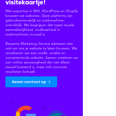
visitekaartje!
Met expertise in WIX, WordPress en Shopify
bouwen we websites. Deze platforms zijn
gebruiksvriendelijk en zoekmachine-
vriendelijk. We begrijpen dat naast visuele
aantrekkelijkheid, vindbaarheid in
zoekmachines cruciaal is.
Bessems Marketing Service adviseert dan
ook om ons je website te laten bouwen. We
verzekeren van een snelle. unieke en
converterende website. Samen creeëren we
een online aanwezigheid die niet alleen
visueel boeiend is, maar ook concrete
resultaten behaalt.
Neem contact op