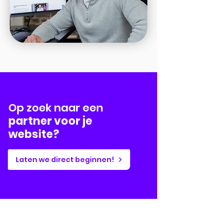
Op zoek naar een
partner voor je
website?
Laten we direct beginnen!