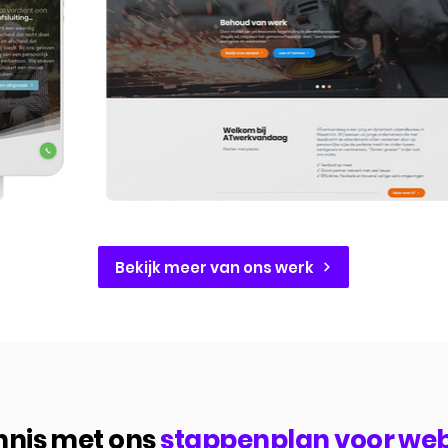
Bekijk meer van ons werk
nis met ons
stappenplan voor we