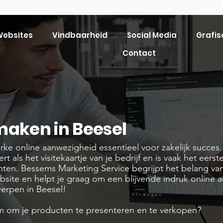
ebsites
Vindbaarheid
Social Media
Grafis
Contact
maken in Beesel
sterke online aanwezigheid essentieel voor zakelijk succes
als het visitekaartje van je bedrijf en is vaak het eerst
nten. Bessems Marketing Service begrijpt het belang va
bsite en helpt je graag om een blijvende indruk online a
werpen in Beesel!
rm om je producten te presenteren en te verkopen?