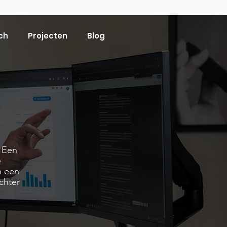
ch
Projecten
Blog
. Een
e
n een
chter