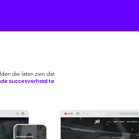
lden die laten zien
dat
nde succesverhaal te