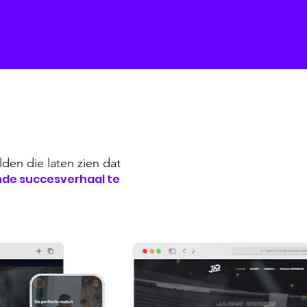
lden die laten zien
dat
nde succesverhaal te