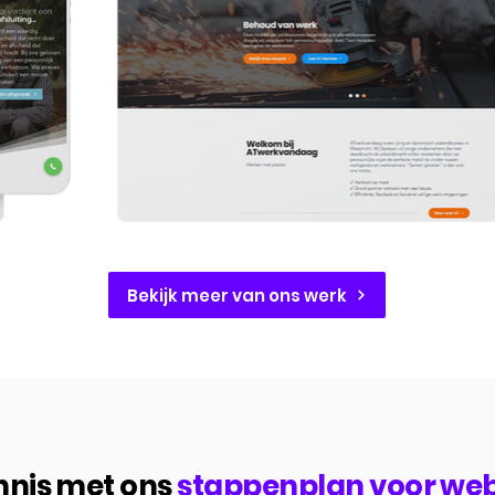
Bekijk meer van ons werk
nis met ons
stappenplan voor we