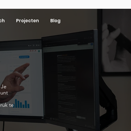
ch
Projecten
Blog
 Je
punt
ruk te