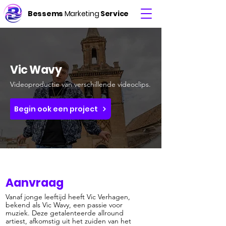
Bessems
Marketing
Service
Vic Wavy
Videoproductie van verschillende videoclips.
Begin ook een project
Aanvraag
Vanaf jonge leeftijd heeft Vic Verhagen,
bekend als Vic Wavy, een passie voor
muziek. Deze getalenteerde allround
artiest, afkomstig uit het zuiden van het