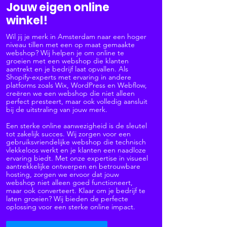
Jouw eigen online
winkel!
Wil jij je merk in Amsterdam naar een hoger
niveau tillen met een op maat gemaakte
webshop? Wij helpen je om online te
groeien met een webshop die klanten
aantrekt en je bedrijf laat opvallen. Als
Shopify-experts met ervaring in andere
platforms zoals Wix, WordPress en Webflow,
creëren we een webshop die niet alleen
perfect presteert, maar ook volledig aansluit
bij de uitstraling van jouw merk.
Een sterke online aanwezigheid is de sleutel
tot zakelijk succes. Wij zorgen voor een
gebruiksvriendelijke webshop die technisch
vlekkeloos werkt en je klanten een naadloze
ervaring biedt. Met onze expertise in visueel
aantrekkelijke ontwerpen en betrouwbare
hosting, zorgen we ervoor dat jouw
webshop niet alleen goed functioneert,
maar ook converteert. Klaar om je bedrijf te
laten groeien? Wij bieden de perfecte
oplossing voor een sterke online impact.