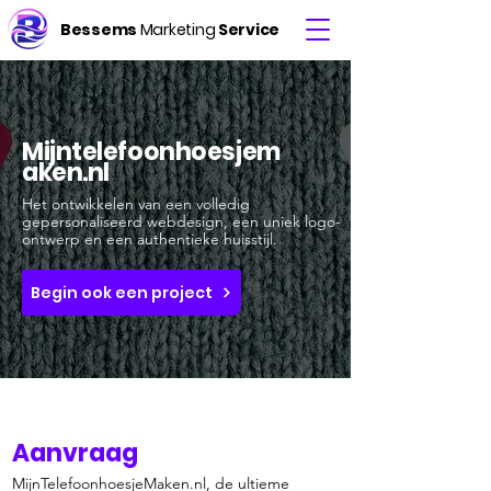
Bessems
Marketing
Service
Mijntelefoonhoesjem
aken.nl
Het ontwikkelen van een volledig
gepersonaliseerd webdesign, een uniek logo-
ontwerp en een authentieke huisstijl.
Begin ook een project
Aanvraag
MijnTelefoonhoesjeMaken.nl, de ultieme